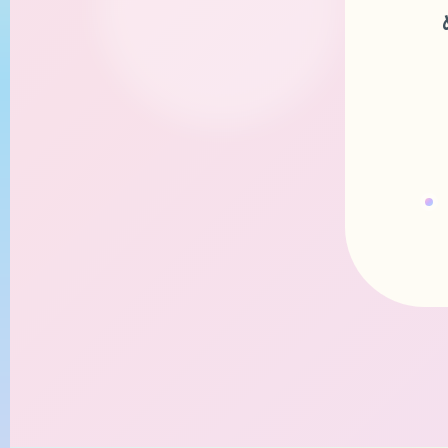
投
稿
ナ
ビ
ゲ
ー
シ
ョ
ン